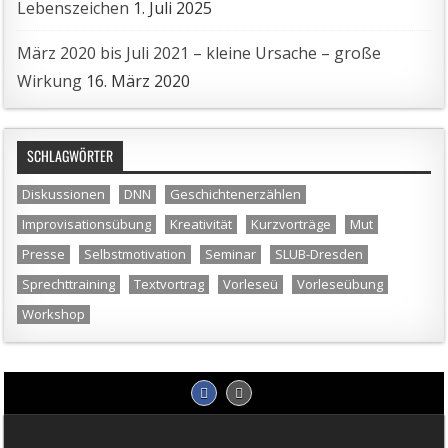
Lebenszeichen
1. Juli 2025
März 2020 bis Juli 2021 – kleine Ursache – große
Wirkung
16. März 2020
SCHLAGWÖRTER
Diskussionen
DNN
Geschichtenerzählen
Improvisationsübung
Kreativität
Kurzvorträge
Mut
Presse
Selbstmotivation
Seminar
SLUB-Dresden
Sprechttraining
Textvortrag
Vorleseü
Vorleseübung
Workshop