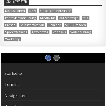
SCHLAGWÖRTER
Diskussionen
DNN
Geschichtenerzählen
Improvisationsübung
Kreativität
Kurzvorträge
Mut
Presse
Selbstmotivation
Seminar
SLUB-Dresden
Sprechttraining
Textvortrag
Vorleseü
Vorleseübung
Workshop
Startseite
Termine
Neuigkeiten