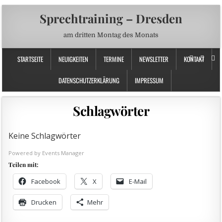
Sprechtraining – Dresden
am dritten Montag des Monats
STARTSEITE
NEUIGKEITEN
TERMINE
NEWSLETTER
KONTAKT
DATENSCHUTZERKLÄRUNG
IMPRESSUM
Schlagwörter
Keine Schlagwörter
Powered by
Events Manager
Teilen mit:
Facebook
X
E-Mail
Drucken
Mehr