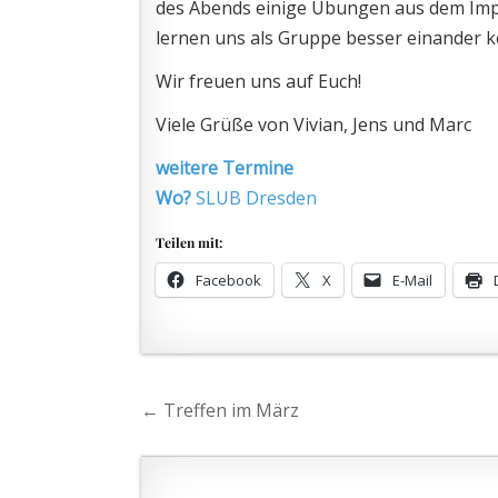
des Abends einige Übungen aus dem Impr
lernen uns als Gruppe besser einander 
Wir freuen uns auf Euch!
Viele Grüße von Vivian, Jens und Marc
weitere Termine
Wo?
SLUB Dresden
Teilen mit:
Facebook
X
E-Mail
Beitragsnavigation
← Treffen im März