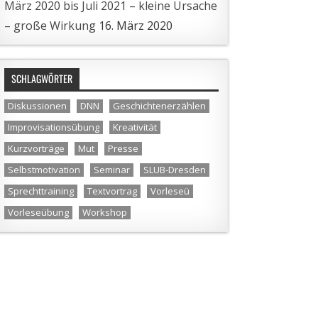
März 2020 bis Juli 2021 – kleine Ursache
– große Wirkung
16. März 2020
SCHLAGWÖRTER
Diskussionen
DNN
Geschichtenerzählen
Improvisationsübung
Kreativität
Kurzvorträge
Mut
Presse
Selbstmotivation
Seminar
SLUB-Dresden
Sprechttraining
Textvortrag
Vorleseü
Vorleseübung
Workshop