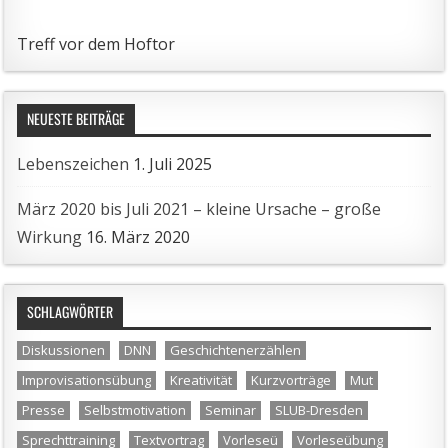
Treff vor dem Hoftor
NEUESTE BEITRÄGE
Lebenszeichen
1. Juli 2025
März 2020 bis Juli 2021 – kleine Ursache – große
Wirkung
16. März 2020
SCHLAGWÖRTER
Diskussionen
DNN
Geschichtenerzählen
Improvisationsübung
Kreativität
Kurzvorträge
Mut
Presse
Selbstmotivation
Seminar
SLUB-Dresden
Sprechttraining
Textvortrag
Vorleseü
Vorleseübung