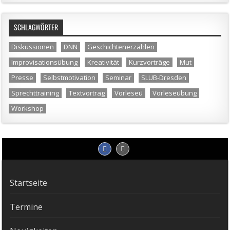
SCHLAGWÖRTER
Diskussionen
DNN
Geschichtenerzählen
Improvisationsübung
Kreativität
Kurzvorträge
Mut
Presse
Selbstmotivation
Seminar
SLUB-Dresden
Sprechttraining
Textvortrag
Vorleseü
Vorleseübung
Workshop
Startseite
Termine